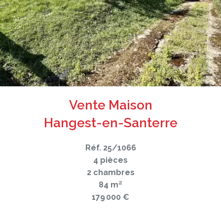
Vente Maison
Hangest-en-Santerre
Réf. 25/1066
4 pièces
2 chambres
84 m²
179 000 €